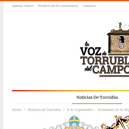
Quienes Somos
Moderación De Comentarios
Contacto
Noticias De Torrubia
Home
Noticias de Torrubia
8 de Septiembre – Festividad de la Vir