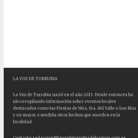
LA VOZ DE TORRUBIA
La Voz de Torrubia nació en el año 2013. Desde entonces ha
ido recopilando información sobre eventos locales
destacados como las
Fiestas
de Ntra. Sra. del Valle o San Blas
y en mayor o medida otros hechos que suceden en la
localidad.
Contacto: redaccion@lavozdetorrubiadelcampo.com.es