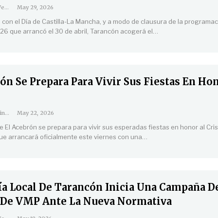
Coordinación Web
May 29, 2026
o con el Día de Castilla-La Mancha, y a modo de clausura de la programa
6 que arrancó el 30 de abril, Tarancón acogerá el
…
ón Se Prepara Para Vivir Sus Fiestas En Ho
Maria Luz Dominguez
May 22, 2026
e El Acebrón se prepara para vivir sus esperadas fiestas en honor al Cri
ue arrancará oficialmente este viernes con una
…
cía Local De Tarancón Inicia Una Campaña D
 De VMP Ante La Nueva Normativa