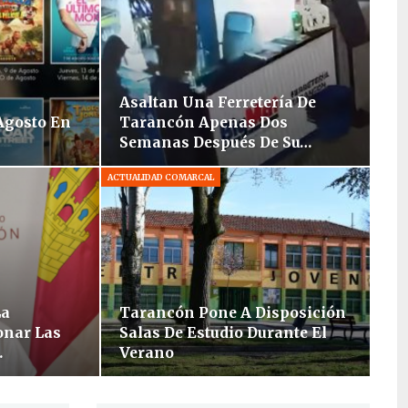
Asaltan Una Ferretería De
Agosto En
Tarancón Apenas Dos
Semanas Después De Su…
ACTUALIDAD COMARCAL
La
Tarancón Pone A Disposición
onar Las
Salas De Estudio Durante El
…
Verano