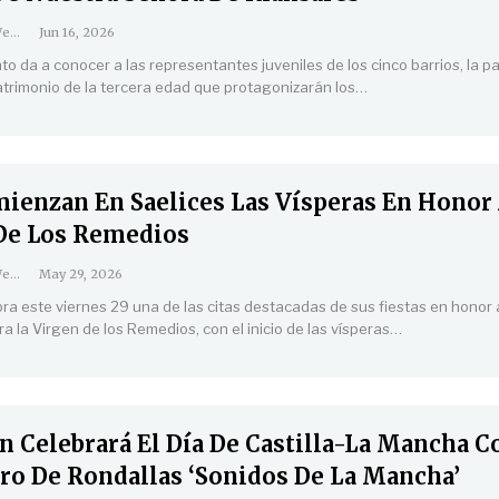
Coordinación Web
Jun 16, 2026
o da a conocer a las representantes juveniles de los cinco barrios, la p
matrimonio de la tercera edad que protagonizarán los
…
ienzan En Saelices Las Vísperas En Honor 
De Los Remedios
Coordinación Web
May 29, 2026
bra este viernes 29 una de las citas destacadas de sus fiestas en honor 
 la Virgen de los Remedios, con el inicio de las vísperas
…
 Celebrará El Día De Castilla-La Mancha C
ro De Rondallas ‘Sonidos De La Mancha’