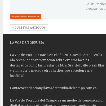
La Diputación
ejecutar los 
ACTUALIDAD COMARCAL
PUESTOS ANTIGUOS
LA VOZ DE TORRUBIA
La Voz de Torrubia nació en el año 2013. Desde entonces ha
ido recopilando información sobre eventos locales
destacados como las
Fiestas
de Ntra. Sra. del Valle o San Blas
y en mayor o medida otros hechos que suceden en la
localidad.
Contacto: redaccion@lavozdetorrubiadelcampo.com.es
La Voz de Torrubia del Campo es un medio de comunicación
digital que tiene el objetivo de proporcionar noticias de