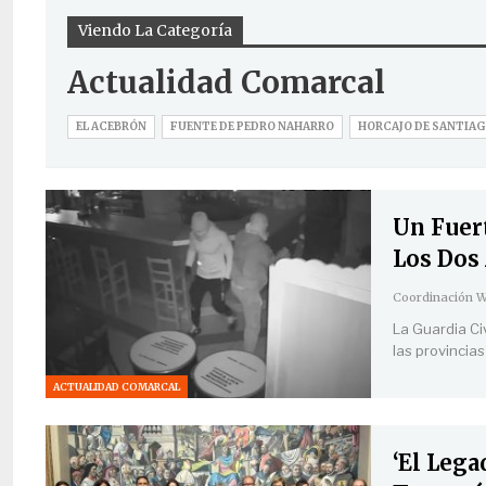
Viendo La Categoría
Actualidad Comarcal
EL ACEBRÓN
FUENTE DE PEDRO NAHARRO
HORCAJO DE SANTIA
Un Fuert
Los Dos
La Guardia Ci
las provincia
ACTUALIDAD COMARCAL
‘El Leg