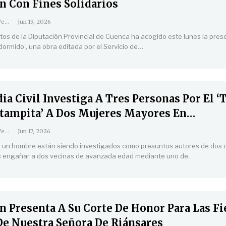
n Con Fines Solidarios
Coordinación Web
Jun 19, 2026
ctos de la Diputación Provincial de Cuenca ha acogido este lunes la pres
dormido’, una obra editada por el Servicio de
…
ia Civil Investiga A Tres Personas Por El 
stampita’ A Dos Mujeres Mayores En…
Coordinación Web
Jun 17, 2026
 un hombre están siendo investigados como presuntos autores de dos d
as engañar a dos vecinas de avanzada edad mediante uno de
…
n Presenta A Su Corte De Honor Para Las Fi
 De Nuestra Señora De Riánsares