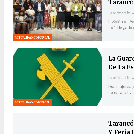
Tarancó
El Salón de A
de ‘El legado 
ACTUALIDAD COMARCAL
La Guard
De La E
Dos mujeres y
de estafa tr
ACTUALIDAD COMARCAL
Tarancó
Y Feria