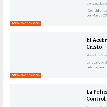
. Coincidiend
Los Mayos 202
ACTUALIDAD COMARCAL
El Acebr
Cristo
La localidad d
celebración q
ACTUALIDAD COMARCAL
La Poli
Control