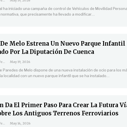
Coordinación Web
May 19, 2026
cal ha iniciado una campaña de control de Vehículos de Movilidad Person
 normativa, que precisamente ha llevado a modificar
…
 De Melo Estrena Un Nuevo Parque Infantil
ado Por La Diputación De Cuenca
Coordinación Web
May 19, 2026
de Paredes de Melo dispone de una nueva instalación de ocio para los m
a localidad con un nuevo parque infantil que se ha instalado
…
 Da El Primer Paso Para Crear La Futura Ví
obre Los Antiguos Terrenos Ferroviarios
Coordinación Web
May 14, 2026