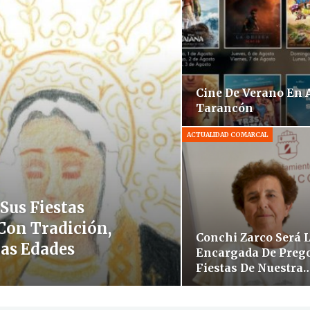
Cine De Verano En 
Tarancón
ACTUALIDAD COMARCAL
Sus Fiestas
 Con Tradición,
Conchi Zarco Será 
Las Edades
Encargada De Preg
Fiestas De Nuestra