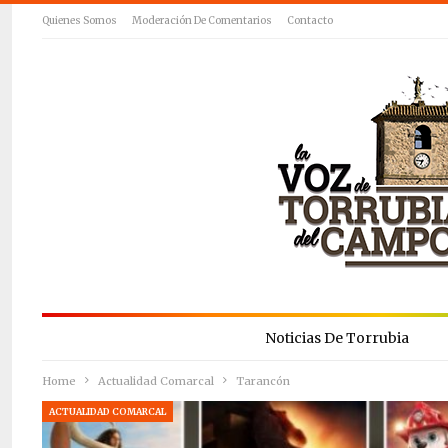
Quienes Somos
Moderación De Comentarios
Contacto
Noticias De Torrubia
Home
Actualidad Comarcal
Tarancón
ACTUALIDAD COMARCAL