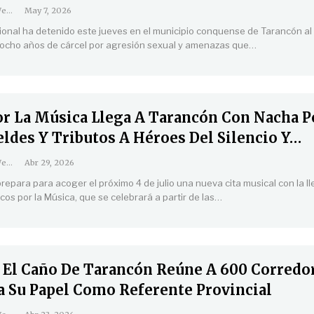
Coordinación Web
May 7, 2026
cional ha detenido este jueves en el municipio conquense de Tarancón a
ocho años de cárcel por agresión sexual y amenazas que
…
or La Música Llega A Tarancón Con Nacha P
ldes Y Tributos A Héroes Del Silencio Y…
Coordinación Web
Abr 29, 2026
repara para acoger el próximo 4 de julio una nueva cita musical con la l
ocos por la Música, que se celebrará a partir de las
…
s El Caño De Tarancón Reúne A 600 Corredo
a Su Papel Como Referente Provincial