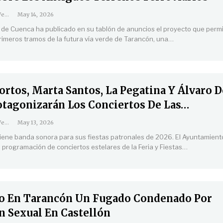
Coordinación Web
May 14, 2026
 de Cuenca ha publicado en su tablón de anuncios el proyecto que permi
primeros tramos de la futura vía verde de Tarancón, una
…
ortos, Marta Santos, La Pegatina Y Álvaro D
otagonizarán Los Conciertos De Las…
Coordinación Web
May 13, 2026
iene banda sonora para sus fiestas patronales de 2026. El Ayuntamient
 programación de conciertos estelares de la Feria y Fiestas
…
o En Tarancón Un Fugado Condenado Por
n Sexual En Castellón