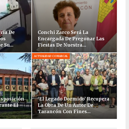
ría De
Conchi Zarco Será La
Dos
Encargada De Pregonar Las
e Su…
Fiestas De Nuestra…
ACTUALIDAD COMARCAL
isposición
‘El Legado Dormido’ Recupera
rante El
La Obra De Un Autor De
Tarancón Con Fines…