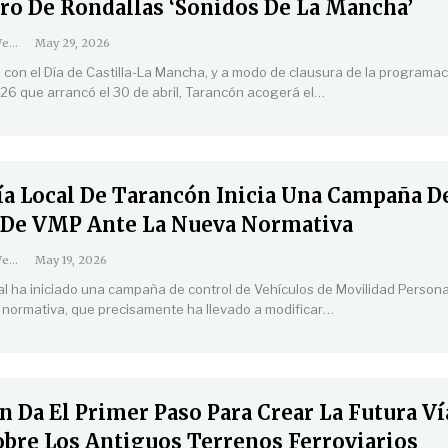
ro De Rondallas ‘Sonidos De La Mancha’
Coordinación Web
May 29, 2026
o con el Día de Castilla-La Mancha, y a modo de clausura de la programa
6 que arrancó el 30 de abril, Tarancón acogerá el
…
cía Local De Tarancón Inicia Una Campaña D
 De VMP Ante La Nueva Normativa
Coordinación Web
May 19, 2026
cal ha iniciado una campaña de control de Vehículos de Movilidad Person
 normativa, que precisamente ha llevado a modificar
…
 Da El Primer Paso Para Crear La Futura Ví
obre Los Antiguos Terrenos Ferroviarios