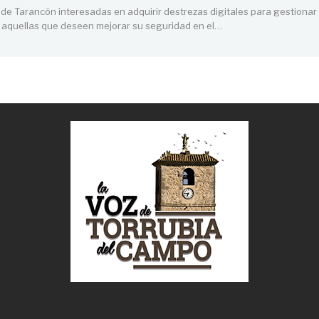
de Tarancón interesadas en adquirir destrezas digitales para gestionar
o aquellas que deseen mejorar su seguridad en el
…