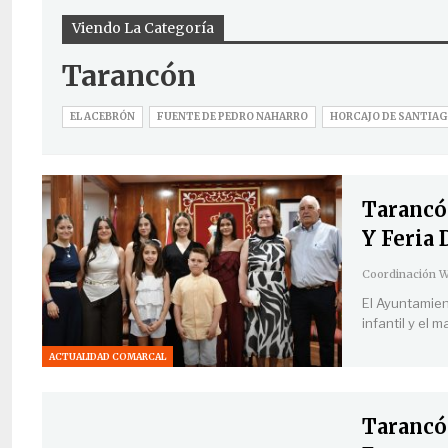
Viendo La Categoría
Tarancón
EL ACEBRÓN
FUENTE DE PEDRO NAHARRO
HORCAJO DE SANTIA
Tarancó
Y Feria
El Ayuntamient
infantil y el 
ACTUALIDAD COMARCAL
Tarancón