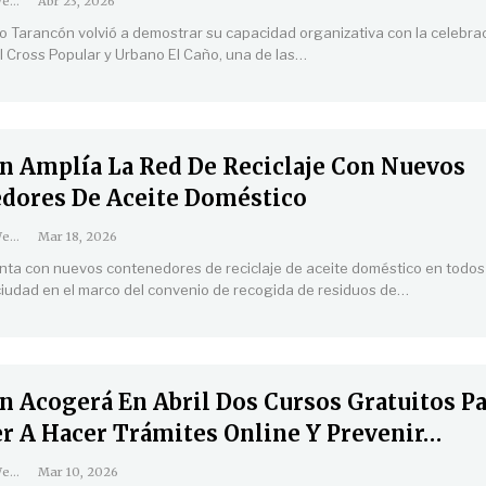
Coordinación Web
Abr 23, 2026
mo Tarancón volvió a demostrar su capacidad organizativa con la celebrac
el Cross Popular y Urbano El Caño, una de las
…
n Amplía La Red De Reciclaje Con Nuevos
dores De Aceite Doméstico
Coordinación Web
Mar 18, 2026
ta con nuevos contenedores de reciclaje de aceite doméstico en todos
 ciudad en el marco del convenio de recogida de residuos de
…
n Acogerá En Abril Dos Cursos Gratuitos P
r A Hacer Trámites Online Y Prevenir…
Coordinación Web
Mar 10, 2026