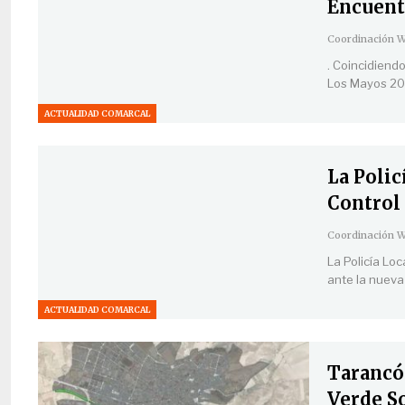
Encuent
. Coincidiend
Los Mayos 202
ACTUALIDAD COMARCAL
La Poli
Control
La Policía Lo
ante la nueva
ACTUALIDAD COMARCAL
Tarancón
Verde S