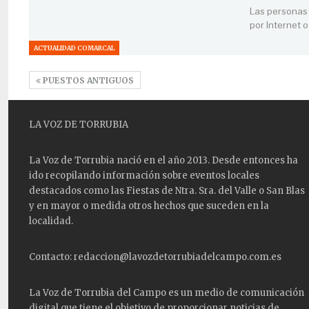
Las personas 
por Internet 
ACTUALIDAD COMARCAL
PUESTOS ANTIGUOS
LA VOZ DE TORRUBIA
La Voz de Torrubia nació en el año 2013. Desde entonces ha
ido recopilando información sobre eventos locales
destacados como las
Fiestas
de Ntra. Sra. del Valle o San Blas
y en mayor o medida otros hechos que suceden en la
localidad.
Contacto: redaccion@lavozdetorrubiadelcampo.com.es
La Voz de Torrubia del Campo es un medio de comunicación
digital que tiene el objetivo de proporcionar noticias de