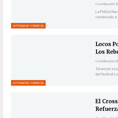
La Policía Na
condenado a 
ACTUALIDAD COMARCAL
Locos P
Los Rebe
Tarancón se p
del festival L
ACTUALIDAD COMARCAL
El Cros
Refuerz