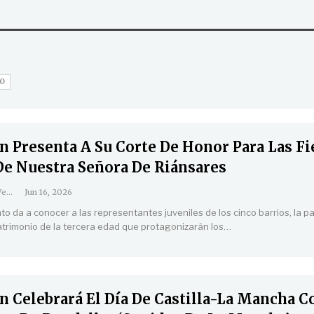
GO
n Presenta A Su Corte De Honor Para Las Fi
 De Nuestra Señora De Riánsares
Coordinación Web
Jun 16, 2026
o da a conocer a las representantes juveniles de los cinco barrios, la p
matrimonio de la tercera edad que protagonizarán los
…
 Celebrará El Día De Castilla-La Mancha C