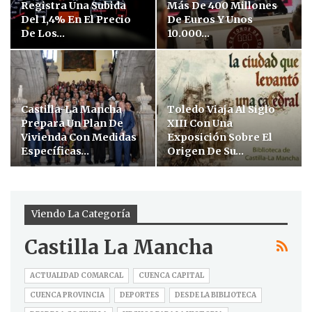
Registra Una Subida
Más De 400 Millones
Del 1,4% En El Precio
De Euros Y Unos
De Los…
10.000…
Castilla-La Mancha
Toledo Viaja Al Siglo
Prepara Un Plan De
XIII Con Una
Vivienda Con Medidas
Exposición Sobre El
Específicas…
Origen De Su…
Viendo La Categoría
Castilla La Mancha
ACTUALIDAD COMARCAL
CUENCA CAPITAL
CUENCA PROVINCIA
DEPORTES
DESDE LA BIBLIOTECA