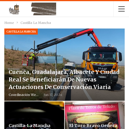
Home
Castilla La Mancha
CASTILLA LA MANCHA
Cuenca, Guadalajara, Albacete Y Ciudad
Real Se Beneficiarán De Nuevas
Actuaciones De Conservación Viaria
Coordinación Web
Jun 17, 2026
Castilla-La Mancha
El Toro Bravo Genera