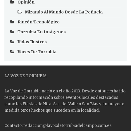
Opinión
Mirando Al Mundo Desde La Peñuela
Rincón Tecnológico
Torrubia En Imágenes
Vidas Ilustres
Voces De Torrubia
LA VOZ DE TORRUBIA
La Voz de Torrubia nació en el año 2013. Desde entonces ha ido
recopilando información sobre eventos locales destacados
como las
Fiestas
de Ntra. Sra. del Valle o San Blas y en mayor o
medida otros hechos que suceden en la localidad.
Contacto: redaccion@lavozdetorrubiadelcampo.com.es