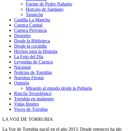
Fuente de Pedro Naharro
Horcajo de Santiago
Tarancón
Castilla La Mancha
Cuenca Capital
Cuenca Provincia
Deportes
Desde la Biblioteca
Desde la cocinilla
Hechos para la Historia
La Foto del Día
Leyendas de Cuenca
Nacional
Noticias de Torrubia
Nuestras Fiestas
Opinión
Mirando al mundo desde la Peñuela
Rincón Tecnológico
Torrubia en imágenes
Vidas Ilustres
Voces de Torrubia
LA VOZ DE TORRUBIA
La Voz de Torrubia nació en el año 2013. Desde entonces ha ido