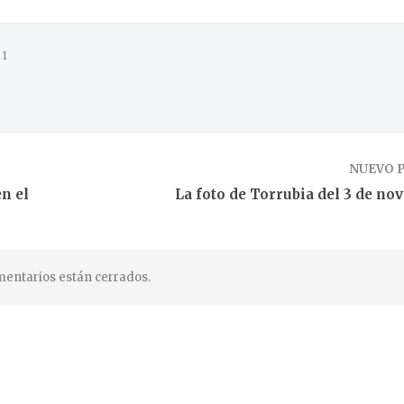
1
NUEVO 
n el
La foto de Torrubia del 3 de no
entarios están cerrados.