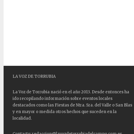
LA VOZ DE TORRUBIA
La Voz de Torrubia nació en el año 2013. Desde entonces ha
ido recopilando información sobre eventos locales
destacados como las
Fiestas
de Ntra. Sra. del Valle o San Blas
y en mayor o medida otros hechos que suceden en la
localidad.
Contacto: redaccion@lavozdetorrubiadelcampo.com.es