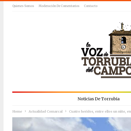
Quienes Somos
Moderación De Comentarios
Contacto
Noticias De Torrubia
Home
Actualidad Comarcal
Cuatro heridos, entre ellos un niño, 