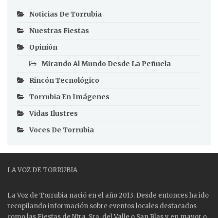
Noticias De Torrubia
Nuestras Fiestas
Opinión
Mirando Al Mundo Desde La Peñuela
Rincón Tecnológico
Torrubia En Imágenes
Vidas Ilustres
Voces De Torrubia
LA VOZ DE TORRUBIA
La Voz de Torrubia nació en el año 2013. Desde entonces ha ido
recopilando información sobre eventos locales destacados
como las
Fiestas
de Ntra. Sra. del Valle o San Blas y en mayor o