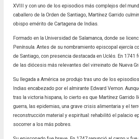
XVIII y con uno de los episodios más complejos del mund
caballero de la Orden de Santiago, Martínez Garrido culminó
obispo emérito de Cartagena de Indias.
Formado en la Universidad de Salamanca, donde se licenció
Península. Antes de su nombramiento episcopal ejercía co
de Santiago, con presencia destacada en Uclés. En 1741 f
de las diócesis más relevantes del virreinato de Nueva 
Su llegada a América se produjo tras uno de los episodios
Indias encabezado por el almirante Edward Vernon. Aunque 
tras la victoria hispana, lo cierto es que Martínez Garrido
guerra, las epidemias, una grave crisis alimentaria y el t
reconstrucción material y espiritual: rehabilitó el palacio
socorrer a los más pobres.
Su episcopado fue breve. En 1747 renunció al cargo y fue n