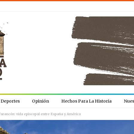
Deportes
Opinión
Hechos Para La Historia
Nues
 Tarancón: vida episcopal entre España y América