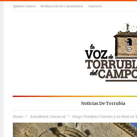
Quienes Somos
Moderación De Comentarios
Contacto
Noticias De Torrubia
Home
Actualidad Comarcal
Diego Martínez Garrido y su final en