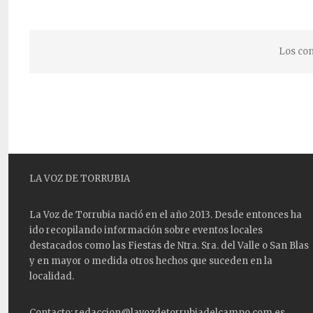
Los com
LA VOZ DE TORRUBIA
La Voz de Torrubia nació en el año 2013. Desde entonces ha
ido recopilando información sobre eventos locales
destacados como las
Fiestas
de Ntra. Sra. del Valle o San Blas
y en mayor o medida otros hechos que suceden en la
localidad.
Contacto: redaccion@lavozdetorrubiadelcampo.com.es