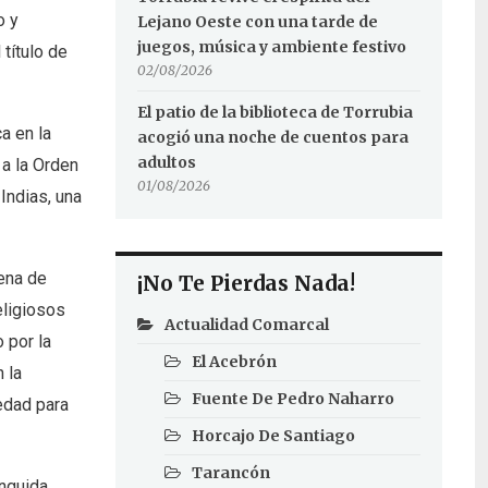
o y
Lejano Oeste con una tarde de
juegos, música y ambiente festivo
 título de
02/08/2026
El patio de la biblioteca de Torrubia
a en la
acogió una noche de cuentos para
adultos
 a la Orden
01/08/2026
Indias, una
gena de
¡No Te Pierdas Nada!
eligiosos
Actualidad Comarcal
 por la
El Acebrón
 la
Fuente De Pedro Naharro
iedad para
Horcajo De Santiago
Tarancón
nguida,