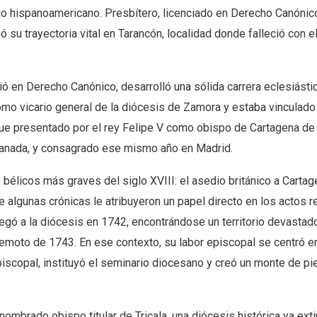
o hispanoamericano. Presbítero, licenciado en Derecho Canónic
 su trayectoria vital en Tarancón, localidad donde falleció con el
 en Derecho Canónico, desarrolló una sólida carrera eclesiástic
mo vicario general de la diócesis de Zamora y estaba vinculado
ue presentado por el rey Felipe V como obispo de Cartagena de 
Granada, y consagrado ese mismo año en Madrid.
 bélicos más graves del siglo XVIII: el asedio británico a Carta
algunas crónicas le atribuyeron un papel directo en los actos r
 llegó a la diócesis en 1742, encontrándose un territorio devastado
erremoto de 1743. En ese contexto, su labor episcopal se centró en
 episcopal, instituyó el seminario diocesano y creó un monte de p
ombrado obispo titular de Tricala, una diócesis histórica ya exti