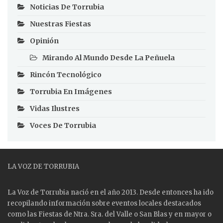
Noticias De Torrubia
Nuestras Fiestas
Opinión
Mirando Al Mundo Desde La Peñuela
Rincón Tecnológico
Torrubia En Imágenes
Vidas Ilustres
Voces De Torrubia
LA VOZ DE TORRUBIA
La Voz de Torrubia nació en el año 2013. Desde entonces ha ido
recopilando información sobre eventos locales destacados
como las
Fiestas
de Ntra. Sra. del Valle o San Blas y en mayor o