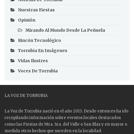
Nuestras Fiestas
Opinión
Mirando Al Mundo Desde La Peñuela
Rincón Tecnológico
Torrubia En Imágenes
Vidas Ilustres
Voces De Torrubia
LA VOZ DE TORRUBIA
La Voz de Torrubia nació en el año 2013. Desde entonces ha ido
recopilando información sobre eventos locales destacados
como las
Fiestas
de Ntra. Sra. del Valle o San Blas y en mayor o
medida otros hechos que suceden en la localidad.