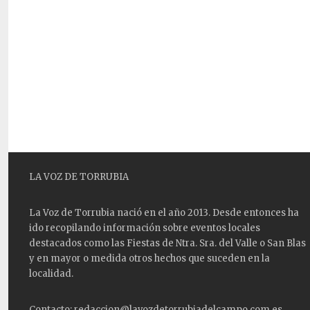
LA VOZ DE TORRUBIA
La Voz de Torrubia nació en el año 2013. Desde entonces ha
ido recopilando información sobre eventos locales
destacados como las
Fiestas
de Ntra. Sra. del Valle o San Blas
y en mayor o medida otros hechos que suceden en la
localidad.
Contacto: redaccion@lavozdetorrubiadelcampo.com.es