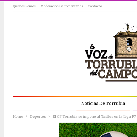
Quienes Somos
Moderación De Comentarios
Contacto
Noticias De Torrubia
Home
Deportes
El CF Torrubia se impone al Tinillos en la Liga F