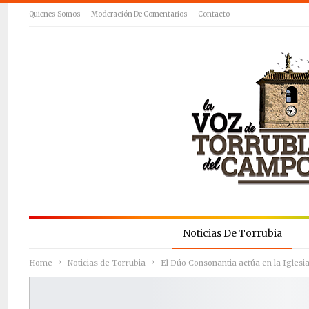
Quienes Somos
Moderación De Comentarios
Contacto
Noticias De Torrubia
Home
Noticias de Torrubia
El Dúo Consonantia actúa en la Iglesi