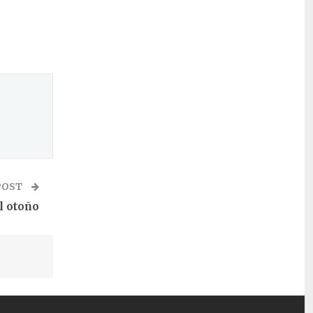
POST
l otoño