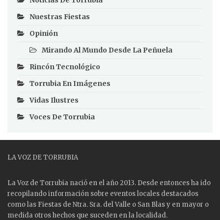
Noticias De Torrubia
Nuestras Fiestas
Opinión
Mirando Al Mundo Desde La Peñuela
Rincón Tecnológico
Torrubia En Imágenes
Vidas Ilustres
Voces De Torrubia
LA VOZ DE TORRUBIA
La Voz de Torrubia nació en el año 2013. Desde entonces ha ido
recopilando información sobre eventos locales destacados
como las
Fiestas
de Ntra. Sra. del Valle o San Blas y en mayor o
medida otros hechos que suceden en la localidad.