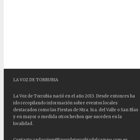
LA VOZ DE TORRUBIA
La Voz de Torrubia nació en el año 2013. Desde entonces ha
ido recopilando información sobre eventos locales
destacados como las
Fiestas
de Ntra. Sra. del Valle o San Blas
y en mayor o medida otros hechos que suceden en la
localidad.
Contacto: redaccion@lavozdetorrubiadelcampo.com.es