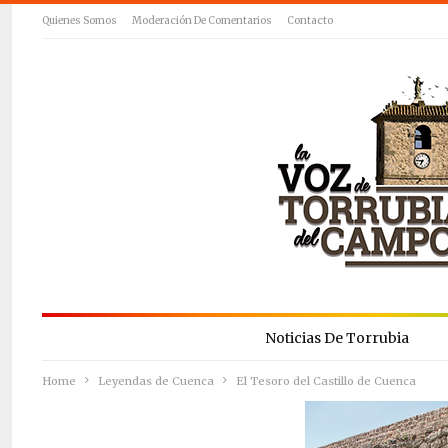
Quienes Somos
Moderación De Comentarios
Contacto
Noticias De Torrubia
Home
Leyendas de Cuenca
El Tesoro del Castillo de Cuenca