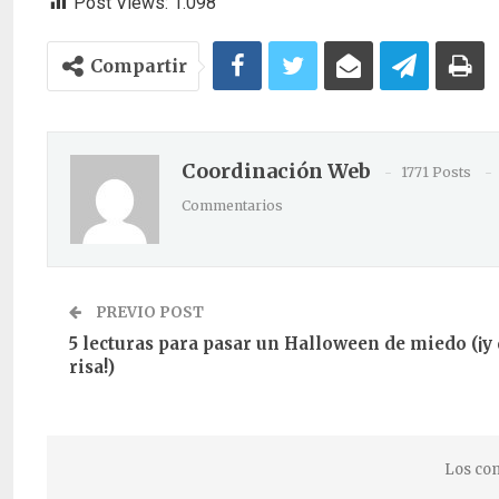
Post Views:
1.098
Compartir
Coordinación Web
1771 Posts
Commentarios
PREVIO POST
5 lecturas para pasar un Halloween de miedo (¡y
risa!)
Los com