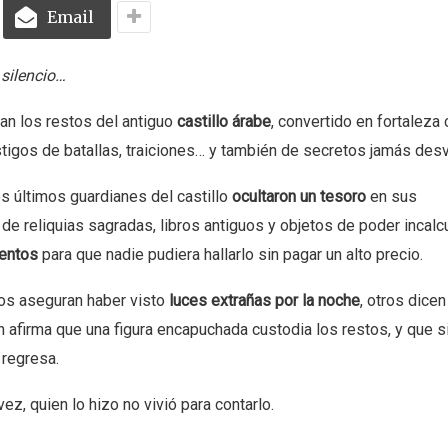
Email
 silencio…
zan los restos del antiguo
castillo árabe
, convertido en fortaleza 
estigos de batallas, traiciones… y también de secretos jamás des
los últimos guardianes del castillo
ocultaron un tesoro
en sus
e reliquias sagradas, libros antiguos y objetos de poder incalcu
ientos
para que nadie pudiera hallarlo sin pagar un alto precio.
os aseguran haber visto
luces extrañas por la noche
, otros dice
 afirma que una figura encapuchada custodia los restos, y que si
 regresa.
l vez, quien lo hizo no vivió para contarlo.