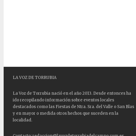
LA VOZ DE TORRUBIA
La Voz de Torrubia nació en el año 2013. Desde entonces ha
ido recopilando información sobre eventos locales
destacados como las
Fiestas
de Ntra. Sra. del Valle o San Blas
y en mayor o medida otros hechos que suceden en la
localidad.
Contacto: redaccion@lavozdetorrubiadelcampo.com.es