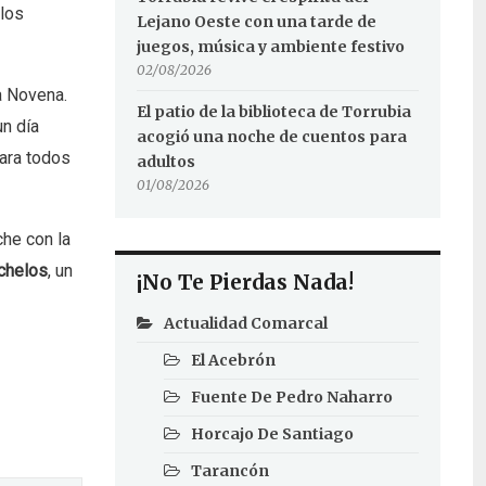
ulos
Lejano Oeste con una tarde de
juegos, música y ambiente festivo
02/08/2026
a Novena.
El patio de la biblioteca de Torrubia
n día
acogió una noche de cuentos para
ara todos
adultos
01/08/2026
che con la
chelos
, un
¡No Te Pierdas Nada!
Actualidad Comarcal
El Acebrón
Fuente De Pedro Naharro
Horcajo De Santiago
Tarancón