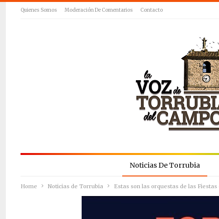
Quienes Somos
Moderación De Comentarios
Contacto
Noticias De Torrubia
Home
Noticias de Torrubia
Estas son las orquestas de las Fiesta