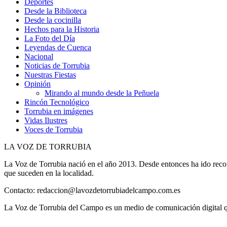
Deportes
Desde la Biblioteca
Desde la cocinilla
Hechos para la Historia
La Foto del Día
Leyendas de Cuenca
Nacional
Noticias de Torrubia
Nuestras Fiestas
Opinión
Mirando al mundo desde la Peñuela
Rincón Tecnológico
Torrubia en imágenes
Vidas Ilustres
Voces de Torrubia
LA VOZ DE TORRUBIA
La Voz de Torrubia nació en el año 2013. Desde entonces ha ido reco
que suceden en la localidad.
Contacto: redaccion@lavozdetorrubiadelcampo.com.es
La Voz de Torrubia del Campo es un medio de comunicación digital qu