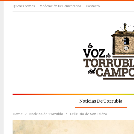
Quienes Somos
Moderación De Comentarios
Contacto
Noticias De Torrubia
Home
Noticias de Torrubia
Feliz Día de San Isidro