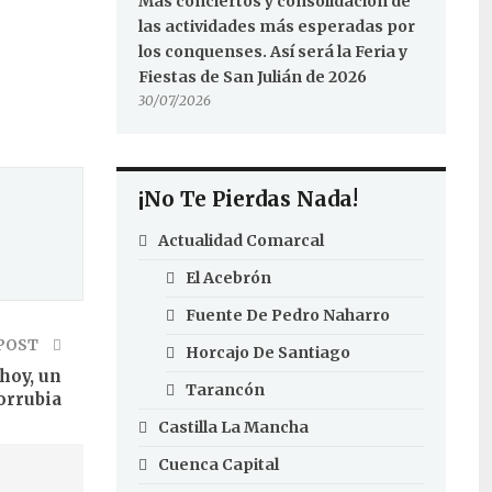
Más conciertos y consolidación de
las actividades más esperadas por
los conquenses. Así será la Feria y
Fiestas de San Julián de 2026
30/07/2026
¡No Te Pierdas Nada!
Actualidad Comarcal
El Acebrón
Fuente De Pedro Naharro
POST
Horcajo De Santiago
hoy, un
Tarancón
orrubia
Castilla La Mancha
Cuenca Capital