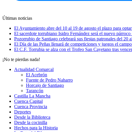
Últimas noticias
El Ayuntamiento abre del 10 al 19 de agosto el plazo para opt
El sacerdote torrubiano Isidro Fernández será el nuevo párroco
Pozorrubio de Santiago celebrará sus fiestas patronales del 20 a
El Día de las Peñas llenará de competiciones y juegos el campo
El C.F. Torrubia se alza con el Trofeo San Cayetano tras vence
¡No te pierdas nada!
Actualidad Comarcal
El Acebrón
Fuente de Pedro Naharro
Horcajo de Santiago
Tarancón
Castilla La Mancha
Cuenca Capital
Cuenca Provincia
Deportes
Desde la Biblioteca
Desde la cocinilla
Hechos para la Historia