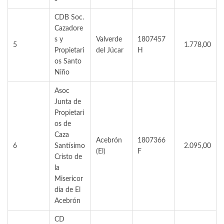
CDB Soc.
Cazadore
s y
Valverde
1807457
5
1.778,00
Propietari
del Júcar
H
os Santo
Niño
Asoc
Junta de
Propietari
os de
Caza
Acebrón
1807366
6
Santísimo
2.095,00
(El)
F
Cristo de
la
Misericor
dia de El
Acebrón
CD