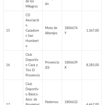
de los
do
Milagros
CD
Asociació
n
Mota de
1806676
15
Cazadore
1.367,00
Altarejos
Y
s San
Humbert
o
Club
Deportiv
Provencio
1806639
16
o Caza y
8.285,00
(El)
X
Tiro El
Provencio
Club
Deportiv
o Básico
Asoc de
Pedernos
1806632
17
Propietari
4.467,00