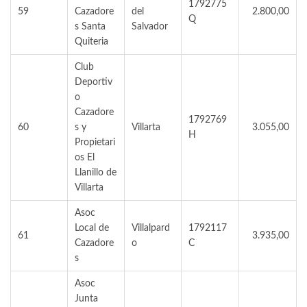
1792775
59
Cazadore
del
2.800,00
Q
s Santa
Salvador
Quiteria
Club
Deportiv
o
Cazadore
1792769
60
s y
Villarta
3.055,00
H
Propietari
os El
Llanillo de
Villarta
Asoc
Local de
Villalpard
1792117
61
3.935,00
Cazadore
o
C
s
Asoc
Junta