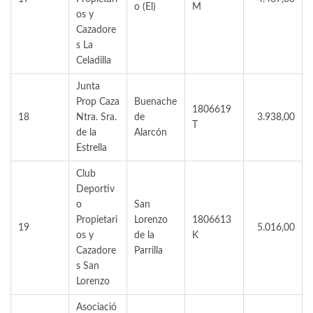
o (El)
M
os y
Cazadore
s La
Celadilla
Junta
Prop Caza
Buenache
1806619
18
Ntra. Sra.
de
3.938,00
T
de la
Alarcón
Estrella
Club
Deportiv
o
San
Propietari
Lorenzo
1806613
19
5.016,00
os y
de la
K
Cazadore
Parrilla
s San
Lorenzo
Asociació