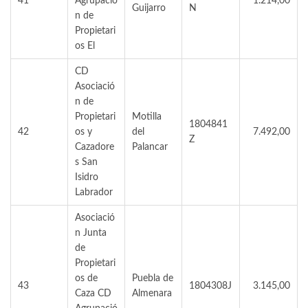
41
Agrupació
1.214,00
Guijarro
N
n de
Propietari
os El
CD
Asociació
n de
Propietari
Motilla
1804841
42
os y
del
7.492,00
Z
Cazadore
Palancar
s San
Isidro
Labrador
Asociació
n Junta
de
Propietari
os de
Puebla de
43
1804308J
3.145,00
Caza CD
Almenara