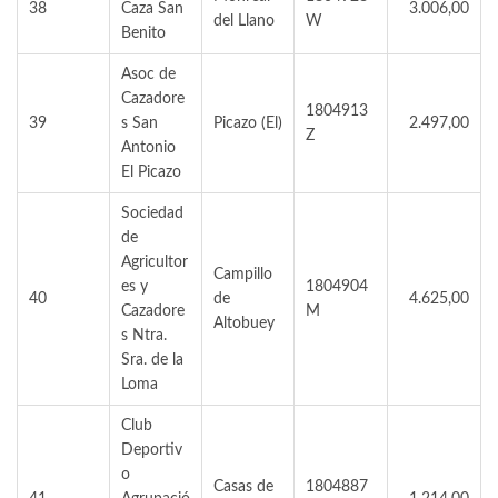
38
Caza San
3.006,00
del Llano
W
Benito
Asoc de
Cazadore
1804913
39
s San
Picazo (El)
2.497,00
Z
Antonio
El Picazo
Sociedad
de
Agricultor
Campillo
es y
1804904
40
de
4.625,00
Cazadore
M
Altobuey
s Ntra.
Sra. de la
Loma
Club
Deportiv
o
Casas de
1804887