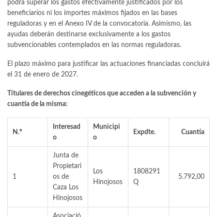
podrá superar los gastos efectivamente justificados por los
beneficiarios ni los importes máximos fijados en las bases
reguladoras y en el Anexo IV de la convocatoria. Asimismo, las
ayudas deberán destinarse exclusivamente a los gastos
subvencionables contemplados en las normas reguladoras.
El plazo máximo para justificar las actuaciones financiadas concluirá
el 31 de enero de 2027.
Titulares de derechos cinegéticos que acceden a la subvención y
cuantía de la misma:
Interesad
Municipi
N.º
Expdte.
Cuantía
o
o
Junta de
Propietari
Los
1808291
1
os de
5.792,00
Hinojosos
Q
Caza Los
Hinojosos
Asociació