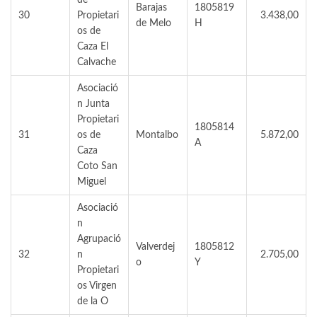
Barajas
1805819
30
Propietari
3.438,00
de Melo
H
os de
Caza El
Calvache
Asociació
n Junta
Propietari
1805814
31
os de
Montalbo
5.872,00
A
Caza
Coto San
Miguel
Asociació
n
Agrupació
Valverdej
1805812
32
n
2.705,00
o
Y
Propietari
os Virgen
de la O