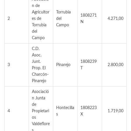
n de
Agricultor
Torrubia
1808271
2
es de
del
4.271,00
N
Torrubia
Campo
del
Campo
C.D.
Asoc.
Junt.
1808239
3
Pinarejo
2.800,00
Prop. El
T
Charcón-
Pinarejo
Asociació
n Junta
de
Hontecilla
1808223
4
Propietari
1.719,00
s
X
os
Valdeflore
s