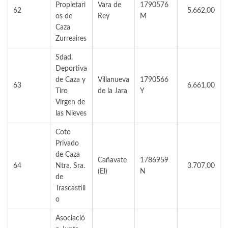
Propietari
Vara de
1790576
62
5.662,00
os de
Rey
M
Caza
Zurreaires
Sdad.
Deportiva
de Caza y
Villanueva
1790566
63
6.661,00
Tiro
de la Jara
Y
Virgen de
las Nieves
Coto
Privado
de Caza
Cañavate
1786959
64
Ntra. Sra.
3.707,00
(El)
N
de
Trascastill
o
Asociació