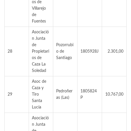
os de
Villarejo
de
Fuentes
Asociació
n Junta
de
Pozorrubi
28
Propietari
o de
1805928J
2.301,00
os de
Santiago
Caza La
Soledad
Asoc de
Caza y
Pedroñer
1805824
29
Tiro
10.767,00
as (Las)
P
Santa
Lucía
Asociació
n Junta
de