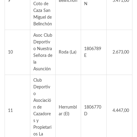
9
Belinchón
5.471,00
Coto de
N
Caza San
Miguel de
Belinchón
Asoc Club
Deportiv
o Nuestra
1806789
10
Roda (La)
2.673,00
Señora de
E
la
Asunción
Club
Deportiv
o
Asociació
n de
Herrumbl
1806770
11
4.447,00
Cazadore
ar (El)
D
s y
Propietari
os La