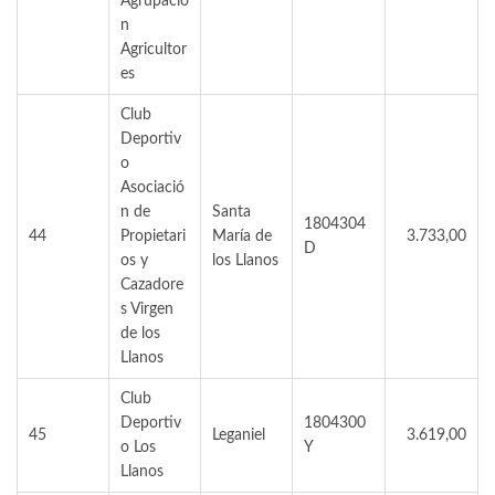
Agrupació
n
Agricultor
es
Club
Deportiv
o
Asociació
n de
Santa
1804304
44
Propietari
María de
3.733,00
D
os y
los Llanos
Cazadore
s Virgen
de los
Llanos
Club
Deportiv
1804300
45
Leganiel
3.619,00
o Los
Y
Llanos