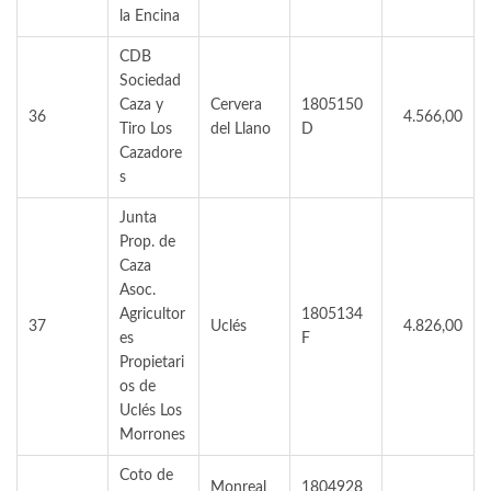
la Encina
CDB
Sociedad
Caza y
Cervera
1805150
36
4.566,00
Tiro Los
del Llano
D
Cazadore
s
Junta
Prop. de
Caza
Asoc.
Agricultor
1805134
37
Uclés
4.826,00
es
F
Propietari
os de
Uclés Los
Morrones
Coto de
Monreal
1804928