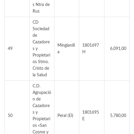
s Ntra de
Rus
CD
Sociedad
de
Cazadore
Minglanill
1801697
49
s y
6.091,00
a
H
Propietari
os Stmo.
Cristo de
la Salud
C.D.
Agrupació
n de
Cazadore
s y
1801695
50
Peral (El)
5.780,00
Propietari
E
os «San
Cosme y