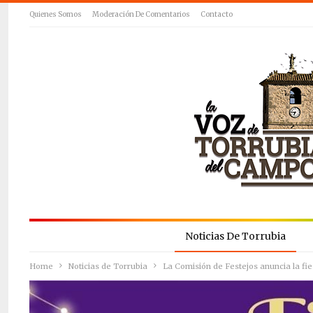
Quienes Somos
Moderación De Comentarios
Contacto
Noticias De Torrubia
Home
Noticias de Torrubia
La Comisión de Festejos anuncia la f