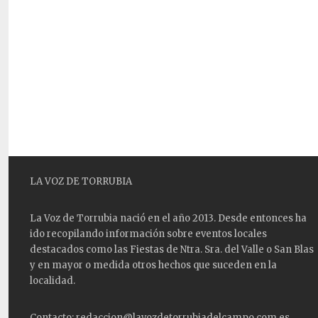
LA VOZ DE TORRUBIA
La Voz de Torrubia nació en el año 2013. Desde entonces ha
ido recopilando información sobre eventos locales
destacados como las
Fiestas
de Ntra. Sra. del Valle o San Blas
y en mayor o medida otros hechos que suceden en la
localidad.
Contacto: redaccion@lavozdetorrubiadelcampo.com.es