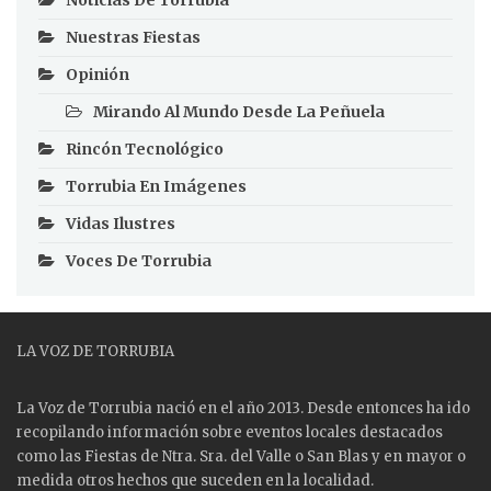
Noticias De Torrubia
Nuestras Fiestas
Opinión
Mirando Al Mundo Desde La Peñuela
Rincón Tecnológico
Torrubia En Imágenes
Vidas Ilustres
Voces De Torrubia
LA VOZ DE TORRUBIA
La Voz de Torrubia nació en el año 2013. Desde entonces ha ido
recopilando información sobre eventos locales destacados
como las
Fiestas
de Ntra. Sra. del Valle o San Blas y en mayor o
medida otros hechos que suceden en la localidad.