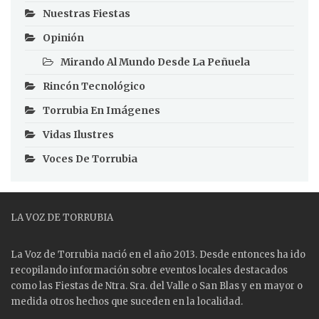
Nuestras Fiestas
Opinión
Mirando Al Mundo Desde La Peñuela
Rincón Tecnológico
Torrubia En Imágenes
Vidas Ilustres
Voces De Torrubia
LA VOZ DE TORRUBIA
La Voz de Torrubia nació en el año 2013. Desde entonces ha ido
recopilando información sobre eventos locales destacados
como las
Fiestas
de Ntra. Sra. del Valle o San Blas y en mayor o
medida otros hechos que suceden en la localidad.