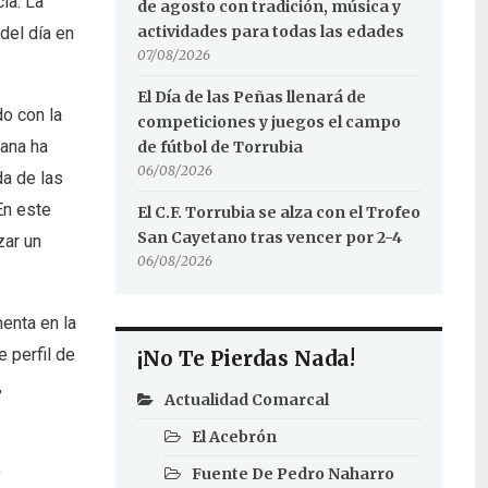
ia. La
de agosto con tradición, música y
actividades para todas las edades
del día en
07/08/2026
El Día de las Peñas llenará de
do con la
competiciones y juegos el campo
ana ha
de fútbol de Torrubia
06/08/2026
da de las
En este
El C.F. Torrubia se alza con el Trofeo
San Cayetano tras vencer por 2-4
zar un
06/08/2026
enta en la
 perfil de
¡No Te Pierdas Nada!
,
Actualidad Comarcal
El Acebrón
,
Fuente De Pedro Naharro