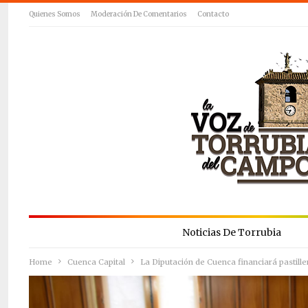
Quienes Somos
Moderación De Comentarios
Contacto
Noticias De Torrubia
Home
Cuenca Capital
La Diputación de Cuenca financiará pastil