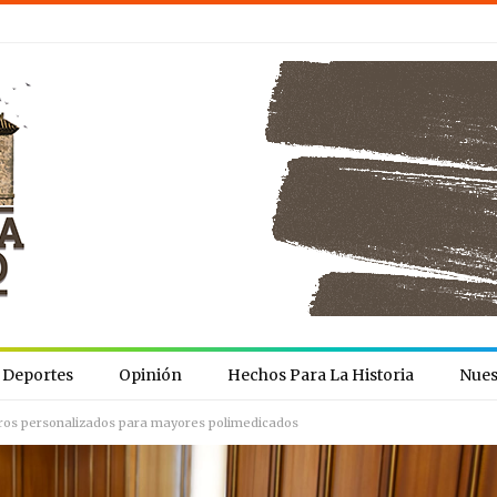
Deportes
Opinión
Hechos Para La Historia
Nues
leros personalizados para mayores polimedicados