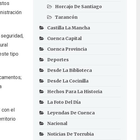
Estos
Horcajo De Santiago
nistración
Tarancón
Castilla La Mancha
 seguridad,
Cuenca Capital
ural
Cuenca Provincia
este tipo
Deportes
Desde La Biblioteca
icamentos;
Desde La Cocinilla
a
Hechos Para La Historia
La Foto Del Día
 con el
Leyendas De Cuenca
rritorio
Nacional
Noticias De Torrubia