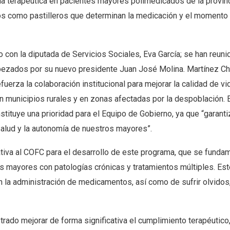
ncia terapéutica en pacientes mayores polimedicados de la provinc
dos como pastilleros que determinan la medicación y el momento 
o con la diputada de Servicios Sociales, Eva García; se han reuni
bezados por su nuevo presidente Juan José Molina. Martínez Ch
uerza la colaboración institucional para mejorar la calidad de vi
 municipios rurales y en zonas afectadas por la despoblación. 
stituye una prioridad para el Equipo de Gobierno, ya que “garanti
salud y la autonomía de nuestros mayores”.
tiva al COFC para el desarrollo de este programa, que se fundam
s mayores con patologías crónicas y tratamientos múltiples. Este
 la administración de medicamentos, así como de sufrir olvidos
do mejorar de forma significativa el cumplimiento terapéutico