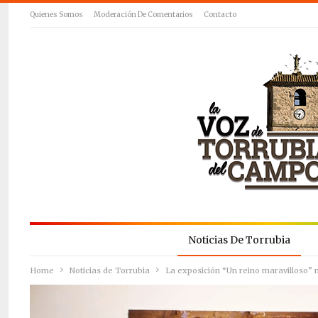
Quienes Somos
Moderación De Comentarios
Contacto
Noticias De Torrubia
Home
Noticias de Torrubia
La exposición “Un reino maravilloso” 