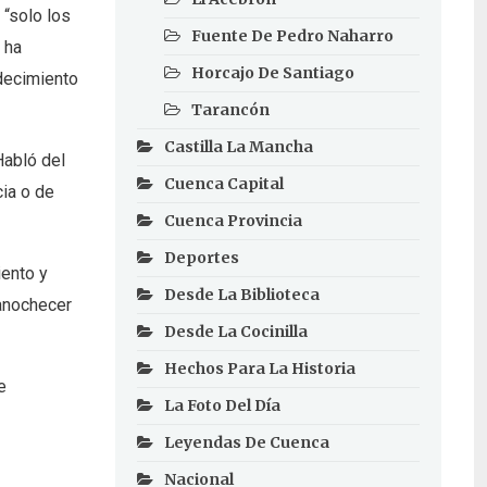
 “solo los
Fuente De Pedro Naharro
 ha
Horcajo De Santiago
adecimiento
Tarancón
Castilla La Mancha
Habló del
Cuenca Capital
cia o de
Cuenca Provincia
Deportes
iento y
Desde La Biblioteca
 anochecer
Desde La Cocinilla
Hechos Para La Historia
e
La Foto Del Día
Leyendas De Cuenca
Nacional