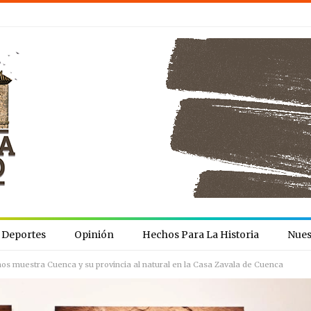
Deportes
Opinión
Hechos Para La Historia
Nues
nos muestra Cuenca y su provincia al natural en la Casa Zavala de Cuenca