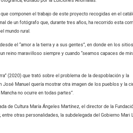
fotográfica, editado por la Ediciones Anómalas.
que componen el trabajo de este proyecto recogidas en el catá
nal de un fotógrafo que, durante tres años, ha recorrido esta co
el mundo rural.
 desde el “amor a la tierra y a sus gentes”, en donde en los siti
un reino maravilloso siempre y cuando “seamos capaces de mira
ierra” (2020) que trató sobre el problema de la despoblación y la
ón José Manuel quería mostrar otra imagen de los pueblos y la c
 Mancha no ocurre en todas partes”.
tada de Cultura María Ángeles Martínez, el director de la Fundaci
 entre otras personalidades, la subdelegada del Gobierno Mari 
.