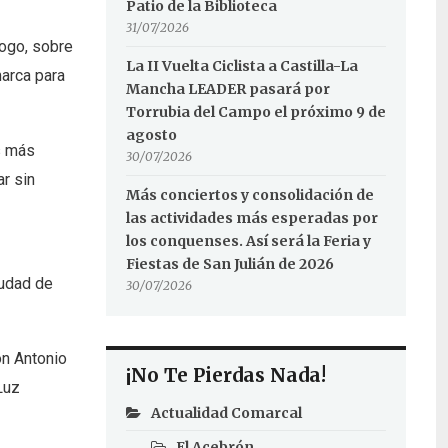
Patio de la Biblioteca
31/07/2026
logo, sobre
La II Vuelta Ciclista a Castilla-La
marca para
Mancha LEADER pasará por
Torrubia del Campo el próximo 9 de
agosto
os más
30/07/2026
r sin
Más conciertos y consolidación de
las actividades más esperadas por
los conquenses. Así será la Feria y
Fiestas de San Julián de 2026
iudad de
30/07/2026
ón Antonio
¡No Te Pierdas Nada!
Luz
Actualidad Comarcal
El Acebrón