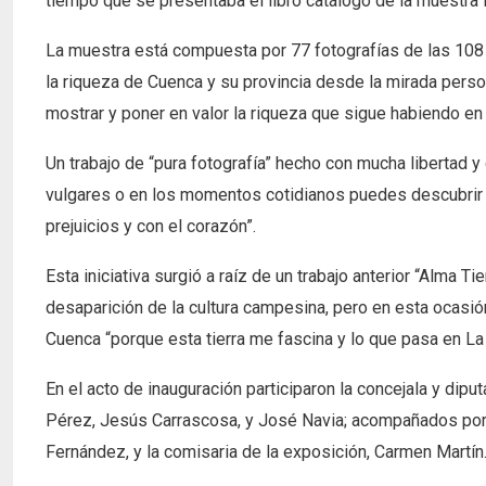
tiempo que se presentaba el libro catálogo de la muestra 
La muestra está compuesta por 77 fotografías de las 108 
la riqueza de Cuenca y su provincia desde la mirada perso
mostrar y poner en valor la riqueza que sigue habiendo en 
Un trabajo de “pura fotografía” hecho con mucha libertad y
vulgares o en los momentos cotidianos puedes descubrir 
prejuicios y con el corazón”.
Esta iniciativa surgió a raíz de un trabajo anterior “Alma T
desaparición de la cultura campesina, pero en esta ocasi
Cuenca “porque esta tierra me fascina y lo que pasa en La
En el acto de inauguración participaron la concejala y dipu
Pérez, Jesús Carrascosa, y José Navia; acompañados por,
Fernández, y la comisaria de la exposición, Carmen Martín