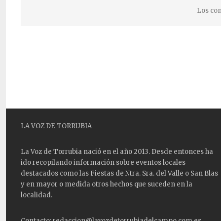
Los com
LA VOZ DE TORRUBIA
La Voz de Torrubia nació en el año 2013. Desde entonces ha
ido recopilando información sobre eventos locales
destacados como las
Fiestas
de Ntra. Sra. del Valle o San Blas
y en mayor o medida otros hechos que suceden en la
localidad.
Contacto: redaccion@lavozdetorrubiadelcampo.com.es