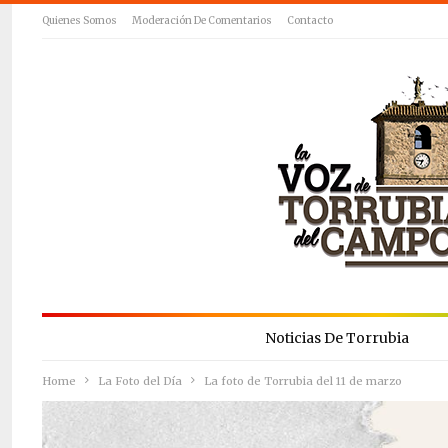
Quienes Somos
Moderación De Comentarios
Contacto
Noticias De Torrubia
Home
La Foto del Día
La foto de Torrubia del 11 de marzo