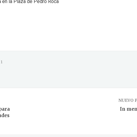
a en la Plaza de Pedro Roca
1
NUEVO 
para
In me
udes