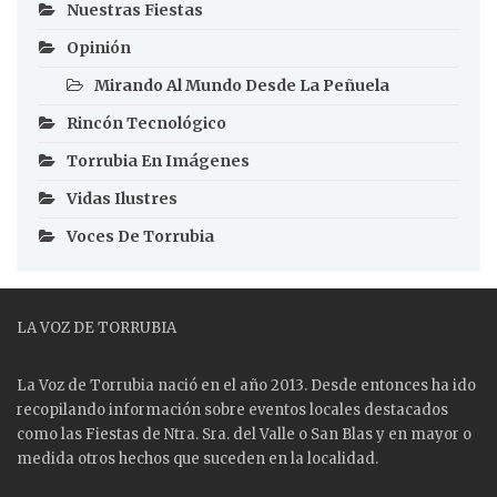
Nuestras Fiestas
Opinión
Mirando Al Mundo Desde La Peñuela
Rincón Tecnológico
Torrubia En Imágenes
Vidas Ilustres
Voces De Torrubia
LA VOZ DE TORRUBIA
La Voz de Torrubia nació en el año 2013. Desde entonces ha ido
recopilando información sobre eventos locales destacados
como las
Fiestas
de Ntra. Sra. del Valle o San Blas y en mayor o
medida otros hechos que suceden en la localidad.