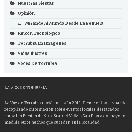
Nuestras Fiestas
Opinión
Mirando Al Mundo Desde La Peñuela
Rincón Tecnológico
Torrubia En Imágenes
Vidas Ilustres
Voces De Torrubia
LA VOZ DE TORRUBIA
La Voz de Torrubia nació en el año 2013. Desde entonces ha ido
recopilando información sobre eventos locales destacados
como las
Fiestas
de Ntra. Sra. del Valle o San Blas y en mayor o
medida otros hechos que suceden en la localidad.