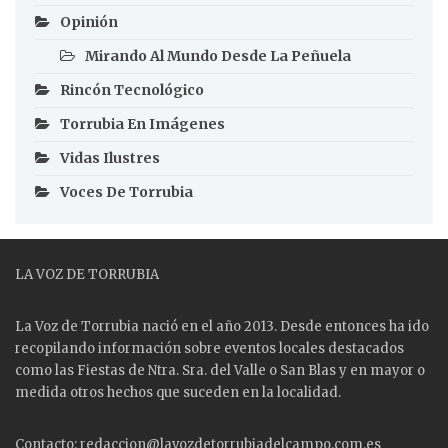
Opinión
Mirando Al Mundo Desde La Peñuela
Rincón Tecnológico
Torrubia En Imágenes
Vidas Ilustres
Voces De Torrubia
LA VOZ DE TORRUBIA
La Voz de Torrubia nació en el año 2013. Desde entonces ha ido
recopilando información sobre eventos locales destacados
como las
Fiestas
de Ntra. Sra. del Valle o San Blas y en mayor o
medida otros hechos que suceden en la localidad.
Contacto: redaccion@lavozdetorrubiadelcampo.com.es