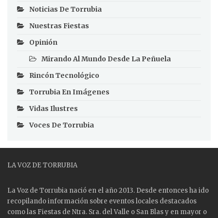
Noticias De Torrubia
Nuestras Fiestas
Opinión
Mirando Al Mundo Desde La Peñuela
Rincón Tecnológico
Torrubia En Imágenes
Vidas Ilustres
Voces De Torrubia
LA VOZ DE TORRUBIA
La Voz de Torrubia nació en el año 2013. Desde entonces ha ido
recopilando información sobre eventos locales destacados
como las
Fiestas
de Ntra. Sra. del Valle o San Blas y en mayor o