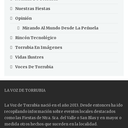
Nuestras Fiestas
Opinión
Mirando Al Mundo Desde La Peñuela
Rincón Tecnológico
Torrubia En Imágenes
Vidas Ilustres
Voces De Torrubia
LA VOZ DE TORRUBIA
La Voz de Torrubia nació en el año 2013. Desde entonces ha ido
recopilando información sobre eventos locales destacados
como las
Fiestas
de Ntra. Sra. del Valle o San Blas y en mayor o
medida otros hechos que suceden en la localidad.