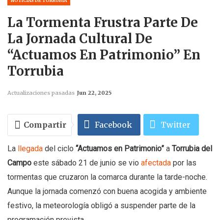
NOTICIAS DE TORRUBIA
La Tormenta Frustra Parte De
La Jornada Cultural De
“Actuamos En Patrimonio” En
Torrubia
Actualizaciones pasadas
Jun 22, 2025
Compartir
Facebook
Twitter
La
llegada
del ciclo
“Actuamos en Patrimonio”
a
Torrubia del
WhatsApp
Email
Campo
este sábado 21 de junio se vio
afectada
por las
Telegram
Imprimir
tormentas que cruzaron la comarca durante la tarde-noche.
Aunque la jornada comenzó con buena acogida y ambiente
festivo, la meteorología obligó a suspender parte de la
programación prevista.