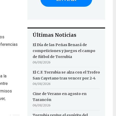
Últimas Noticias
los
eferencias
El Día de las Peñas llenará de
competiciones y juegos el campo
de fútbol de Torrubia
06/08/2026
El C.F. Torrubia se alza con el Trofeo
a la
San Cayetano tras vencer por 2-4
entre
06/08/2026
ermisos
Cine de Verano en agosto en
er,
Tarancón
06/08/2026
Torrubia revive el espíritu del