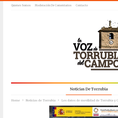
Quienes Somos
Moderación De Comentarios
Contacto
Noticias De Torrubia
Home
Noticias de Torrubia
Los datos de movilidad de Torrubia y