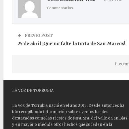
Commentarios
PREVIO POST
25 de abril ¡Que no falte la torta de San Marcos!
Los com
LA VOZ DE TORRUBIA
La Voz de Torrubia nació en el año 2013. Desde entonces ha
ido recopilando información sobre eventos locales
destacados como las
Fiestas
de Ntra. Sra. del Valle o San Blas
y en mayor o medida otros hechos que suceden en la