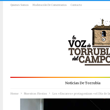
Quienes Somos
Moderación De Comentarios
Contacto
Noticias De Torrubia
Home
Nuestras Fiestas
Los «Encares» protagonizan «el Día de la