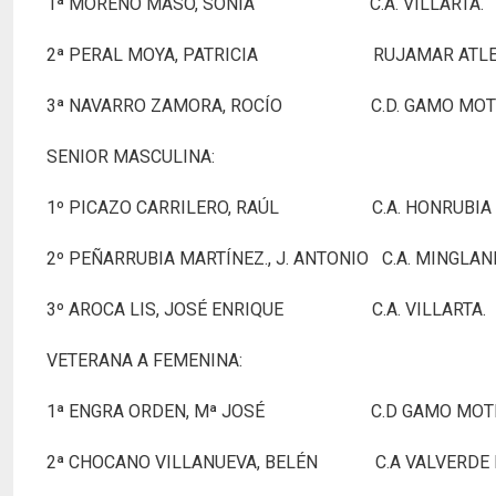
1ª MORENO MASO, SONIA C.A. V
2ª PERAL MOYA, PATRICIA RUJAMAR ATL
3ª NAVARRO ZAMORA, ROCÍO C.D. GA
SENIOR MASCULINA:
1º PICAZO CARRILERO, RAÚL C.A.
2º PEÑARRUBIA MARTÍNEZ., J. ANTONIO C.
3º AROCA LIS, JOSÉ ENRIQUE C.A.
VETERANA A FEMENINA:
1ª ENGRA ORDEN, Mª JOSÉ C.D GA
2ª CHOCANO VILLANUEVA, BELÉN C.A VALV