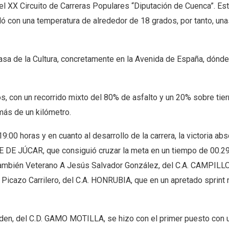
el XX Circuito de Carreras Populares “Diputación de Cuenca”. Es
ó con una temperatura de alrededor de 18 grados, por tanto, una
Casa de la Cultura, concretamente en la Avenida de España, dónd
, con un recorrido mixto del 80% de asfalto y un 20% sobre tierr
más de un kilómetro.
:00 horas y en cuanto al desarrollo de la carrera, la victoria abs
E DE JÚCAR, que consiguió cruzar la meta en un tiempo de 00.29
ambién Veterano A Jesús Salvador González, del C.A. CAMPILLO.
 Picazo Carrilero, del C.A. HONRUBIA, que en un apretado sprint
rden, del C.D. GAMO MOTILLA, se hizo con el primer puesto con 