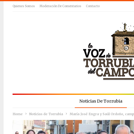
Quienes Somos
Moderación De Comentarios
Contacto
Noticias De Torrubia
Home
Noticias de Torrubia
María José Engra y Saúl Ordoño, camp