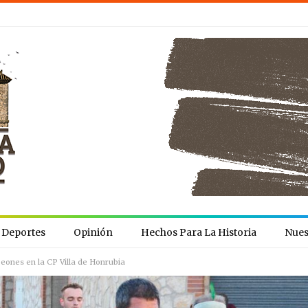
Deportes
Opinión
Hechos Para La Historia
Nues
eones en la CP Villa de Honrubia