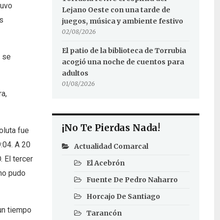
tuvo
Lejano Oeste con una tarde de
s
juegos, música y ambiente festivo
02/08/2026
El patio de la biblioteca de Torrubia
e se
acogió una noche de cuentos para
adultos
01/08/2026
a,
¡No Te Pierdas Nada!
oluta fue
:04. A 20
Actualidad Comarcal
 El tercer
El Acebrón
 no pudo
Fuente De Pedro Naharro
Horcajo De Santiago
un tiempo
Tarancón