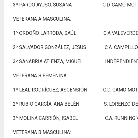
3ª PARDO AYUSO, SUSANA C.D. GA
VETERANA A MASCULINA:
1º ORDOÑO LARRODA, SAÚL C.A VALEVE
2º SALVADOR GONZÁLEZ, JESÚS C.A
3º SANABRIA ATIENZA, MIGUEL IND
VETERANA B FEMENINA:
1ª LEAL RODRÍGUEZ, ASCENSIÓN C.D. 
2ª RUBIO GARCÍA, ANA BELÉN S. LORENZO 
3ª MOLINA CARRIÓN, ISABEL C.A. RUNNIN
VETERANA B MASCULINA: