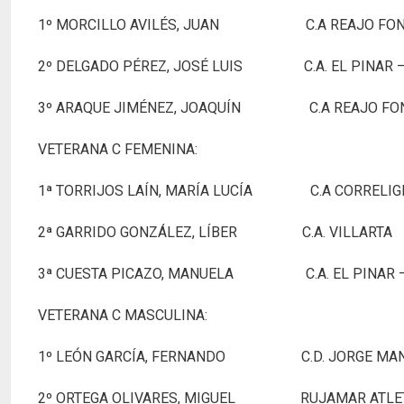
1º MORCILLO AVILÉS, JUAN C.A REA
2º DELGADO PÉREZ, JOSÉ LUIS C.A. EL P
3º ARAQUE JIMÉNEZ, JOAQUÍN C.A RE
VETERANA C FEMENINA:
1ª TORRIJOS LAÍN, MARÍA LUCÍA C.A CORR
2ª GARRIDO GONZÁLEZ, LÍBER C.A.
3ª CUESTA PICAZO, MANUELA C.A. EL P
VETERANA C MASCULINA:
1º LEÓN GARCÍA, FERNANDO C.D. JOR
2º ORTEGA OLIVARES, MIGUEL RUJAMAR AT