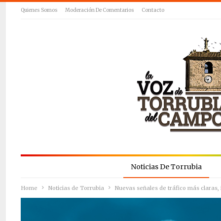
Quienes Somos
Moderación De Comentarios
Contacto
Noticias De Torrubia
Home
Noticias de Torrubia
Nuevas señales de tráfico más claras, 