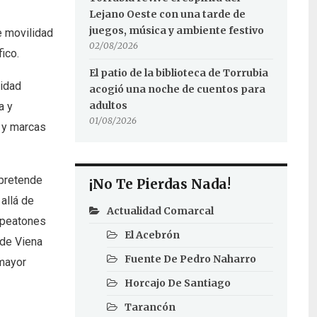
Lejano Oeste con una tarde de
juegos, música y ambiente festivo
e movilidad
02/08/2026
ico.
El patio de la biblioteca de Torrubia
lidad
acogió una noche de cuentos para
adultos
a y
01/08/2026
n y marcas
 pretende
¡No Te Pierdas Nada!
allá de
Actualidad Comarcal
, peatones
El Acebrón
 de Viena
Fuente De Pedro Naharro
 mayor
Horcajo De Santiago
Tarancón