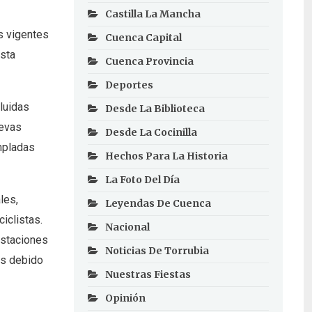
Castilla La Mancha
s vigentes
Cuenca Capital
Esta
Cuenca Provincia
Deportes
luidas
Desde La Biblioteca
uevas
Desde La Cocinilla
mpladas
Hechos Para La Historia
La Foto Del Día
les,
Leyendas De Cuenca
iclistas.
Nacional
estaciones
Noticias De Torrubia
as debido
Nuestras Fiestas
Opinión