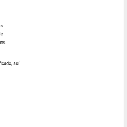
as
de
una
icado, así