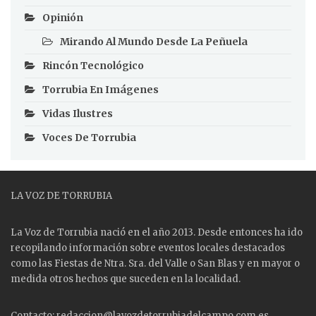
Opinión
Mirando Al Mundo Desde La Peñuela
Rincón Tecnológico
Torrubia En Imágenes
Vidas Ilustres
Voces De Torrubia
LA VOZ DE TORRUBIA
La Voz de Torrubia nació en el año 2013. Desde entonces ha ido
recopilando información sobre eventos locales destacados
como las
Fiestas
de Ntra. Sra. del Valle o San Blas y en mayor o
medida otros hechos que suceden en la localidad.
Contacto: redaccion@lavozdetorrubiadelcampo.com.es