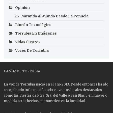
Opinión
Mirando Al Mundo Desde La Peñuela
Rincón Tecnológico
Torrubia En Imágenes
Vidas Ilustres
Voces De Torrubia
LA VOZ DE TORRUBIA
La Voz de Torrubia nació en el año 2013. Desde entonces ha ido
recopilando información sobre eventos locales destacados
como las
Fiestas
de Ntra. Sra. del Valle o San Blas y en mayor o
medida otros hechos que suceden en la localidad.