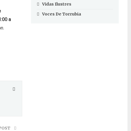
Vidas Ilustres
e
Voces De Torrubia
1:00 a
ón.
POST