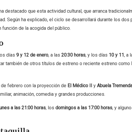
 ha destacado que esta actividad cultural, que arranca tradicional
dad. Según ha explicado, el ciclo se desarrollará durante los dos
 función de la acogida del público.
o
los días
9 y 12 de enero
, a las
20:30 horas
, y los días
10 y 11
, a 
rutar también de otros títulos de estreno o reciente estreno como
s de febrero con la proyección de
El Médico II
y
Abuela Tremend
amiliar, animación, comedia y grandes producciones.
lunes a las 21:00 horas
, los
domingos a las 17:00 horas
, y algun
taquilla