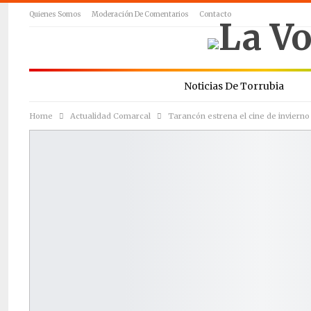
Quienes Somos
Moderación De Comentarios
Contacto
Noticias De Torrubia
Home
Actualidad Comarcal
Tarancón estrena el cine de invierno 