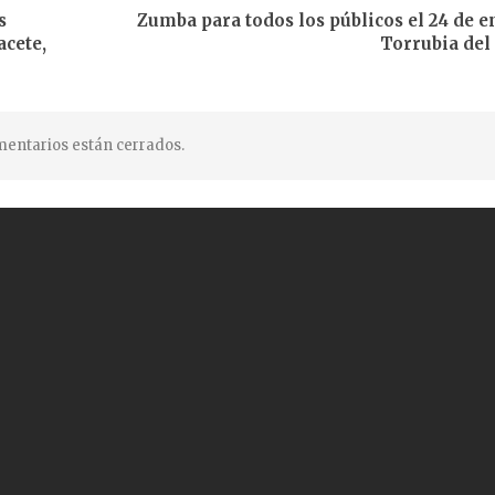
s
Zumba para todos los públicos el 24 de e
acete,
Torrubia de
entarios están cerrados.