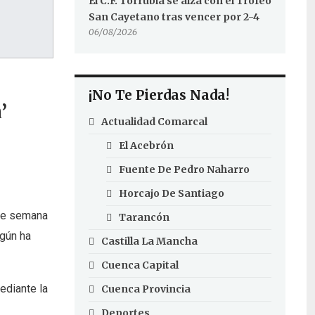
El C.F. Torrubia se alza con el Trofeo
San Cayetano tras vencer por 2-4
06/08/2026
¡No Te Pierdas Nada!
’
Actualidad Comarcal
El Acebrón
Fuente De Pedro Naharro
Horcajo De Santiago
 de semana
Tarancón
egún ha
Castilla La Mancha
Cuenca Capital
ediante la
Cuenca Provincia
Deportes