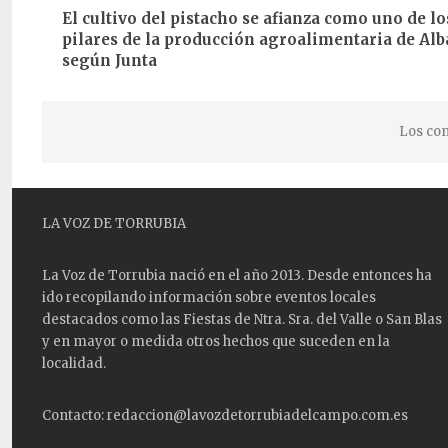
El cultivo del pistacho se afianza como uno de lo
pilares de la producción agroalimentaria de Alb
según Junta
Los com
LA VOZ DE TORRUBIA
La Voz de Torrubia nació en el año 2013. Desde entonces ha
ido recopilando información sobre eventos locales
destacados como las
Fiestas
de Ntra. Sra. del Valle o San Blas
y en mayor o medida otros hechos que suceden en la
localidad.
Contacto: redaccion@lavozdetorrubiadelcampo.com.es