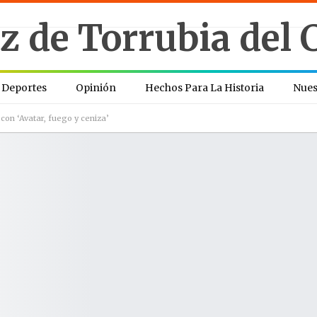
Deportes
Opinión
Hechos Para La Historia
Nues
con ‘Avatar, fuego y ceniza’