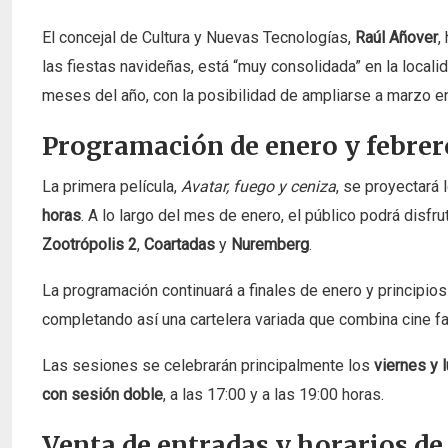
El concejal de Cultura y Nuevas Tecnologías,
Raúl Añover
,
las fiestas navideñas, está “muy consolidada” en la locali
meses del año, con la posibilidad de ampliarse a marzo en
Programación de enero y febrer
La primera película,
Avatar, fuego y ceniza
, se proyectará 
horas
. A lo largo del mes de enero, el público podrá disf
Zootrópolis 2
,
Coartadas
y
Nuremberg
.
La programación continuará a finales de enero y principio
completando así una cartelera variada que combina cine f
Las sesiones se celebrarán principalmente los
viernes y 
con sesión doble
, a las 17:00 y a las 19:00 horas.
Venta de entradas y horarios de 