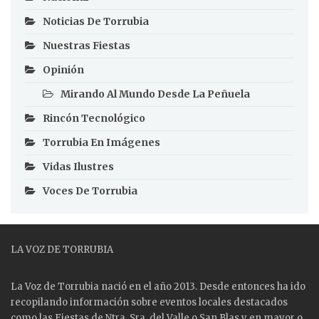
Noticias De Torrubia
Nuestras Fiestas
Opinión
Mirando Al Mundo Desde La Peñuela
Rincón Tecnológico
Torrubia En Imágenes
Vidas Ilustres
Voces De Torrubia
LA VOZ DE TORRUBIA
La Voz de Torrubia nació en el año 2013. Desde entonces ha ido
recopilando información sobre eventos locales destacados
como las
Fiestas
de Ntra. Sra. del Valle o San Blas y en mayor o