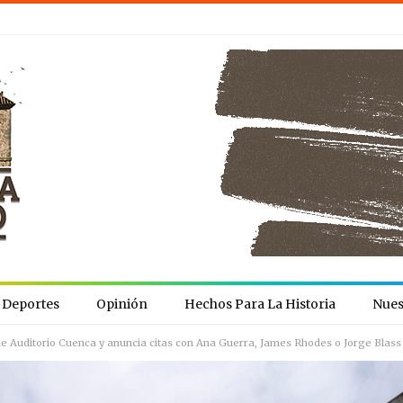
Deportes
Opinión
Hechos Para La Historia
Nues
 Auditorio Cuenca y anuncia citas con Ana Guerra, James Rhodes o Jorge Blass