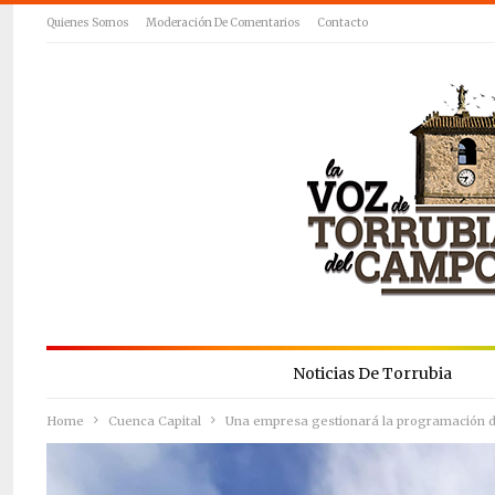
Quienes Somos
Moderación De Comentarios
Contacto
Noticias De Torrubia
Home
Cuenca Capital
Una empresa gestionará la programación de