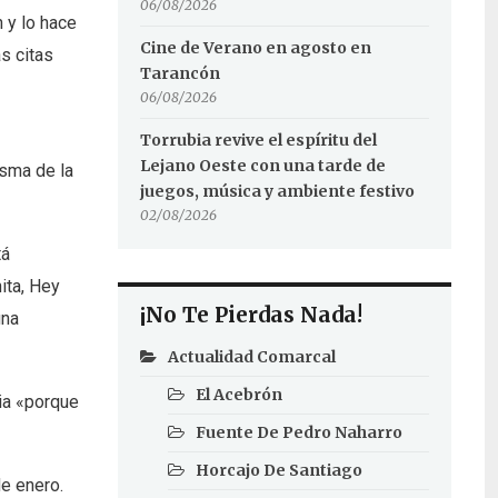
06/08/2026
 y lo hace
Cine de Verano en agosto en
s citas
Tarancón
06/08/2026
Torrubia revive el espíritu del
Lejano Oeste con una tarde de
asma de la
juegos, música y ambiente festivo
02/08/2026
tá
ita, Hey
¡No Te Pierdas Nada!
una
Actualidad Comarcal
El Acebrón
cia «porque
Fuente De Pedro Naharro
Horcajo De Santiago
e enero.