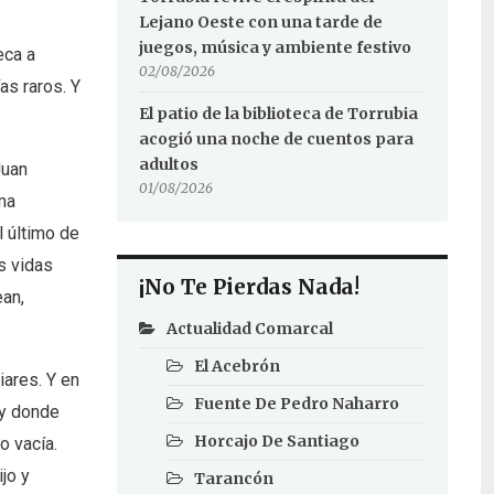
Lejano Oeste con una tarde de
juegos, música y ambiente festivo
eca a
02/08/2026
s raros. Y
El patio de la biblioteca de Torrubia
acogió una noche de cuentos para
adultos
Juan
01/08/2026
ma
l último de
s vidas
¡No Te Pierdas Nada!
ean,
Actualidad Comarcal
El Acebrón
ares. Y en
Fuente De Pedro Naharro
 y donde
Horcajo De Santiago
o vacía.
jo y
Tarancón