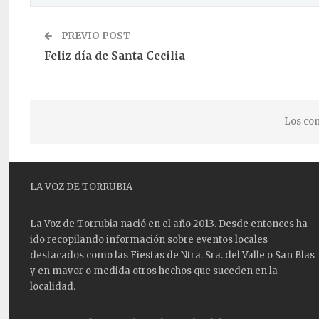
PREVIO POST
Feliz día de Santa Cecilia
Los com
LA VOZ DE TORRUBIA
La Voz de Torrubia nació en el año 2013. Desde entonces ha
ido recopilando información sobre eventos locales
destacados como las
Fiestas
de Ntra. Sra. del Valle o San Blas
y en mayor o medida otros hechos que suceden en la
localidad.