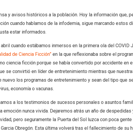
a y avisos históricos a la población. Hoy la información que, p
ión cuando hablamos de la infodemia, sigue marcando estos día
usta estar informados.
n abril cuando estábamos inmersos en la primera ola del COVID 
alidad de Ciencia Ficción”
en la que reflexionaba sobre el progra
o ciencia ficción porque se había convertido por accidente en e
ue se convirtió en líder de entretenimiento mientras que nuestra
 nuevo los programas de entretenimiento y sean del tipo que s
virus, economía o vacunas.
hamos a los testimonios de sucesos personales o asuntos famili
na emoción nunca vivida. Dejaremos atrás un año de despedidas
idad, pero seguramente la Puerta del Sol luzca con poca gente 
Garcia Obregón. Esta última volverá tras el fallecimiento de su hi