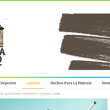
Deportes
Opinión
Hechos Para La Historia
Nues
ión que informa entretiene y nos hace sentir