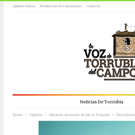
Quienes Somos
Moderación De Comentarios
Contacto
Noticias De Torrubia
Home
Opinión
Mirando al mundo desde la Peñuela
Una televis