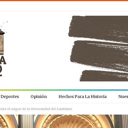
Deportes
Opinión
Hechos Para La Historia
Nues
enta el origen de la Hermandad del Santísimo