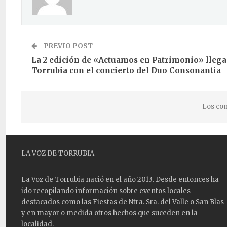
PREVIO POST
La 2 edición de «Actuamos en Patrimonio» llega
Torrubia con el concierto del Duo Consonantia
Los com
LA VOZ DE TORRUBIA
La Voz de Torrubia nació en el año 2013. Desde entonces ha
ido recopilando información sobre eventos locales
destacados como las
Fiestas
de Ntra. Sra. del Valle o San Blas
y en mayor o medida otros hechos que suceden en la
localidad.