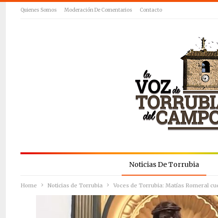
Quienes Somos
Moderación De Comentarios
Contacto
Noticias De Torrubia
Home
Noticias de Torrubia
Voces de Torrubia: Matías Romeral cu