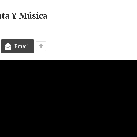
nta Y Música
Email