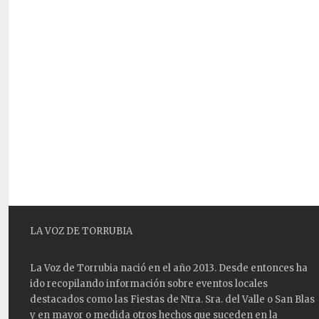
LA VOZ DE TORRUBIA
La Voz de Torrubia nació en el año 2013. Desde entonces ha
ido recopilando información sobre eventos locales
destacados como las
Fiestas
de Ntra. Sra. del Valle o San Blas
y en mayor o medida otros hechos que suceden en la