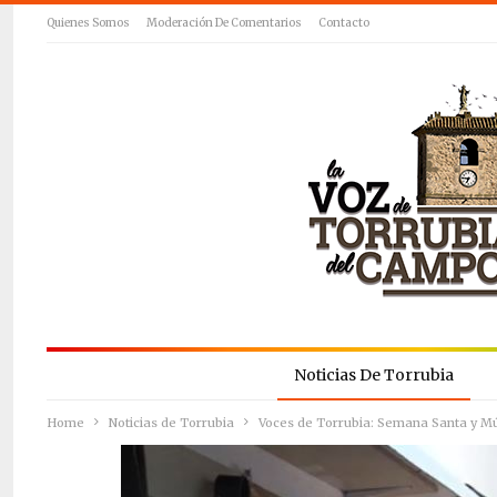
Quienes Somos
Moderación De Comentarios
Contacto
Noticias De Torrubia
Home
Noticias de Torrubia
Voces de Torrubia: Semana Santa y M