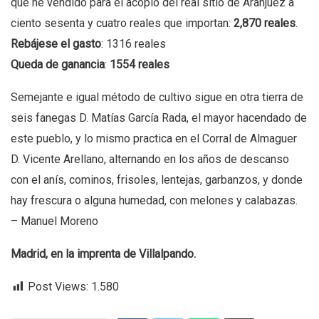
que he vendido para el acopio del real sitio de Aranjuez a
ciento sesenta y cuatro reales que importan:
2,870 reales
.
Rebájese el gasto
: 1316 reales
Queda de ganancia
:
1554 reales
Semejante e igual método de cultivo sigue en otra tierra de
seis fanegas D. Matías García Rada, el mayor hacendado de
este pueblo, y lo mismo practica en el Corral de Almaguer
D. Vicente Arellano, alternando en los años de descanso
con el anís, cominos, frisoles, lentejas, garbanzos, y donde
hay frescura o alguna humedad, con melones y calabazas.
– Manuel Moreno
Madrid, en la imprenta de Villalpando.
​
Post Views:
1.580