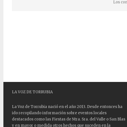
Los com
LA VOZ DE TORRUBIA
La Voz de Torrubia nació en el año 2013. Desde entonces ha
ido recopilando información sobre eventos locales
destacados como las
Fiestas
de Ntra. Sra. del Valle o San Blas
y en mayor o medida otros hechos que suceden en la