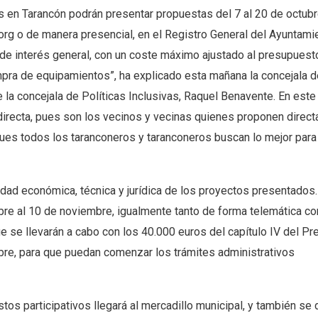
n Tarancón podrán presentar propuestas del 7 al 20 de octubr
org o de manera presencial, en el Registro General del Ayuntami
 de interés general, con un coste máximo ajustado al presupuest
mpra de equipamientos”, ha explicado esta mañana la concejala d
a concejala de Políticas Inclusivas, Raquel Benavente. En este
 directa, pues son los vecinos y vecinas quienes proponen direc
 pues todos los taranconeros y taranconeros buscan lo mejor para
lidad económica, técnica y jurídica de los proyectos presentados
bre al 10 de noviembre, igualmente tanto de forma telemática c
ue se llevarán a cabo con los 40.000 euros del capítulo IV del P
mbre, para que puedan comenzar los trámites administrativos
s participativos llegará al mercadillo municipal, y también se 