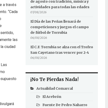
de agosto con tradición, música y
e a través
actividades para todas las edades
ento. “Cada
07/08/2026
o
El Día de las Peñas llenará de
e
competiciones y juegos el campo
de fútbol de Torrubia
 sentido,
06/08/2026
tamente las
 la ciudad
El C.F. Torrubia se alza con el Trofeo
San Cayetano tras vencer por 2-4
06/08/2026
. Las
omo
¡No Te Pierdas Nada!
resupuesto
Actualidad Comarcal
El Acebrón
divulgará
Fuente De Pedro Naharro