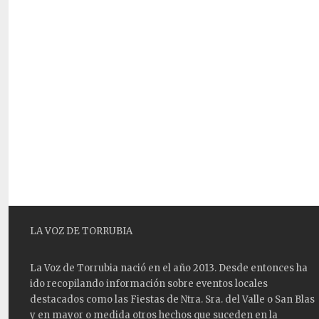
LA VOZ DE TORRUBIA
La Voz de Torrubia nació en el año 2013. Desde entonces ha
ido recopilando información sobre eventos locales
destacados como las
Fiestas
de Ntra. Sra. del Valle o San Blas
y en mayor o medida otros hechos que suceden en la