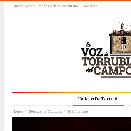
Quienes Somos
Moderación De Comentarios
Contacto
Noticias De Torrubia
Home
Noticias de Torrubia
¡Campeones!