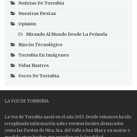
Noticias De Torrubia
Nuestras Fiestas
Opinión
Mirando Al Mundo Desde La Peñuela
Rincón Tecnológico
Torrubia En Imágenes
Vidas Ilustres
Voces De Torrubia
LA VOZ DE TORRUBIA
La Voz de Torrubia nació en el año 2013. Desde entonces ha ido
recopilando información sobre eventos locales destacados
como las
Fiestas
de Ntra. Sra. del Valle o San Blas y en mayor o