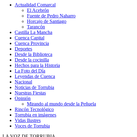
Actualidad Comarcal
El Acebrón
Fuente de Pedro Naharro
Horcajo de Santiago
Tarancón
Castilla La Mancha
Cuenca Capital
Cuenca Provincia
Deportes
Desde la Biblioteca
Desde la cocinilla
Hechos para la Historia
La Foto del Día
Leyendas de Cuenca
Nacional
Noticias de Torrubia
Nuestras Fiestas
Opinión
Mirando al mundo desde la Peñuela
Rincón Tecnológico
Torrubia en imágenes
Vidas Ilustres
Voces de Torrubia
LA VOZ DE TORRUBIA