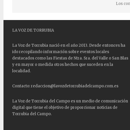
Los com
LA VOZ DE TORRUBIA
La Voz de Torrubia nació en el año 2013. Desde entonces ha
ido recopilando información sobre eventos locales
destacados como las
Fiestas
de Ntra. Sra. del Valle o San Blas
y en mayor o medida otros hechos que suceden en la
localidad.
Contacto: redaccion@lavozdetorrubiadelcampo.com.es
La Voz de Torrubia del Campo es un medio de comunicación
digital que tiene el objetivo de proporcionar noticias de
Torrubia del Campo.