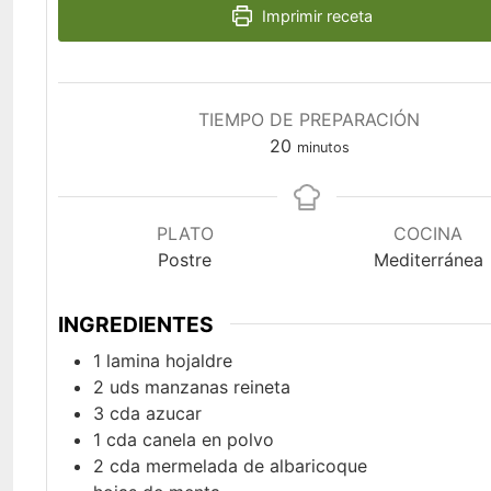
Imprimir receta
TIEMPO DE PREPARACIÓN
minutos
20
minutos
PLATO
COCINA
Postre
Mediterránea
INGREDIENTES
1
lamina
hojaldre
2
uds
manzanas reineta
3
cda
azucar
1
cda
canela en polvo
2
cda
mermelada de albaricoque