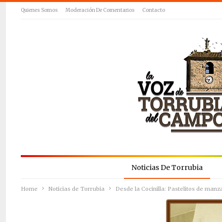
Quienes Somos
Moderación De Comentarios
Contacto
Noticias De Torrubia
Home
Noticias de Torrubia
Desde la Cocinilla: Pastelitos de man