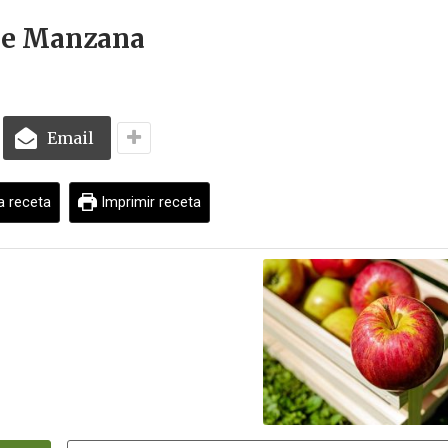
 De Manzana
Email
a receta
Imprimir receta